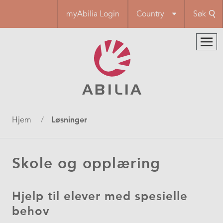
Hopp
myAbilia Login
Country
Søk
til
hovedinnhold
Navigasjonssti
Hjem
Løsninger
Skole og opplæring
Hjelp til elever med spesielle
behov