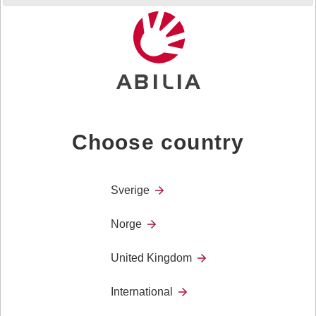
Choose country
MEMO Timer
Sverige
Norge
United Kingdom
International