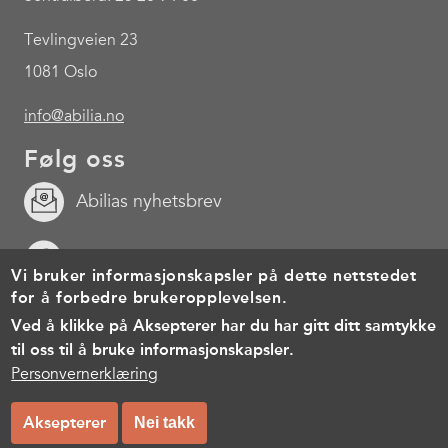
Tevlingveien 23
1081 Oslo
info@abilia.no
Følg oss
Abilias nyhetsbrev
Facebook
Vi bruker informasjonskapsler på dette nettstedet
for å forbedre brukeropplevelsen.
Youtube
Ved å klikke på Aksepterer har du har gitt ditt samtykke
til oss til å bruke informasjonskapsler.
Footer
Cookies
Personvernerklæring
Brukervilkår
Personvernerklæring
menu
© Copyright 2026, All rights reserved.
Aksepterer
Nei takk