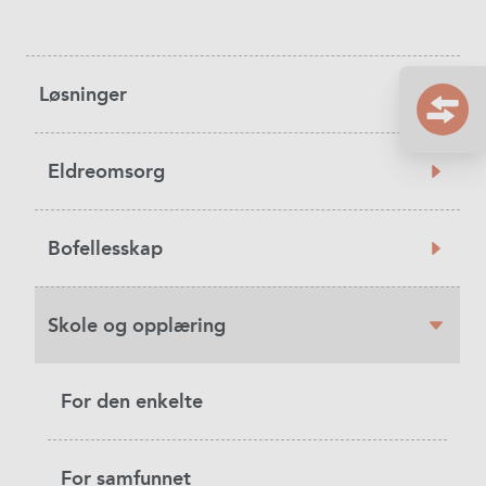
Sidebar
Løsninger
navigation
Eldreomsorg
Bofellesskap
Skole og opplæring
For den enkelte
For samfunnet