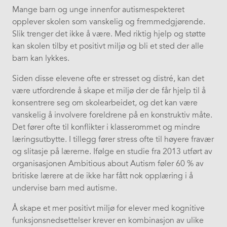
Mange barn og unge innenfor autismespekteret
opplever skolen som vanskelig og fremmedgjørende.
Slik trenger det ikke å være. Med riktig hjelp og støtte
kan skolen tilby et positivt miljø og bli et sted der alle
barn kan lykkes.
Siden disse elevene ofte er stresset og distré, kan det
være utfordrende å skape et miljø der de får hjelp til å
konsentrere seg om skolearbeidet, og det kan være
vanskelig å involvere foreldrene på en konstruktiv måte.
Det fører ofte til konflikter i klasserommet og mindre
læringsutbytte. I tillegg fører stress ofte til høyere fravær
og slitasje på lærerne. Ifølge en studie fra 2013 utført av
organisasjonen Ambitious about Autism føler 60 % av
britiske lærere at de ikke har fått nok opplæring i å
undervise barn med autisme.
Å skape et mer positivt miljø for elever med kognitive
funksjonsnedsettelser krever en kombinasjon av ulike