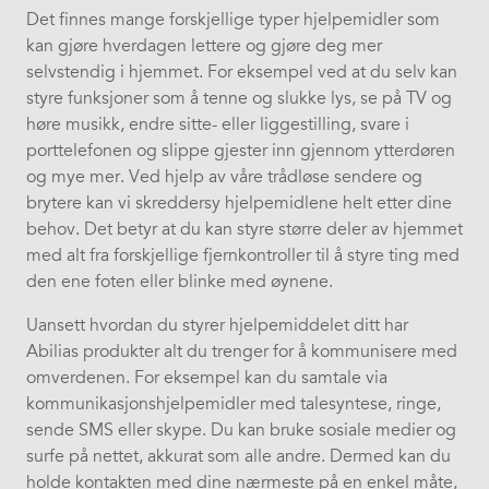
Det finnes mange forskjellige typer hjelpemidler som
kan gjøre hverdagen lettere og gjøre deg mer
selvstendig i hjemmet. For eksempel ved at du selv kan
styre funksjoner som å tenne og slukke lys, se på TV og
høre musikk, endre sitte- eller liggestilling, svare i
porttelefonen og slippe gjester inn gjennom ytterdøren
og mye mer. Ved hjelp av våre trådløse sendere og
brytere kan vi skreddersy hjelpemidlene helt etter dine
behov. Det betyr at du kan styre større deler av hjemmet
med alt fra forskjellige fjernkontroller til å styre ting med
den ene foten eller blinke med øynene.
Uansett hvordan du styrer hjelpemiddelet ditt har
Abilias produkter alt du trenger for å kommunisere med
omverdenen. For eksempel kan du samtale via
kommunikasjonshjelpemidler med talesyntese, ringe,
sende SMS eller skype. Du kan bruke sosiale medier og
surfe på nettet, akkurat som alle andre. Dermed kan du
holde kontakten med dine nærmeste på en enkel måte,