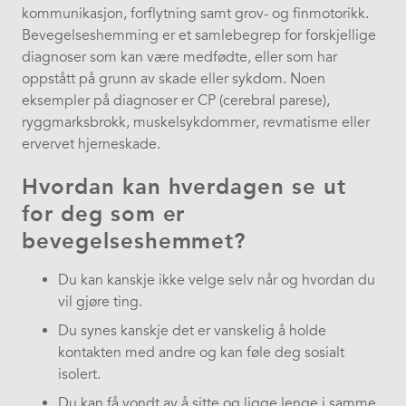
kommunikasjon, forflytning samt grov- og finmotorikk.
Bevegelseshemming er et samlebegrep for forskjellige
diagnoser som kan være medfødte, eller som har
oppstått på grunn av skade eller sykdom. Noen
eksempler på diagnoser er CP (cerebral parese),
ryggmarksbrokk, muskelsykdommer, revmatisme eller
ervervet hjerneskade.
Hvordan kan hverdagen se ut
for deg som er
bevegelseshemmet?
Du kan kanskje ikke velge selv når og hvordan du
vil gjøre ting.
Du synes kanskje det er vanskelig å holde
kontakten med andre og kan føle deg sosialt
isolert.
Du kan få vondt av å sitte og ligge lenge i samme