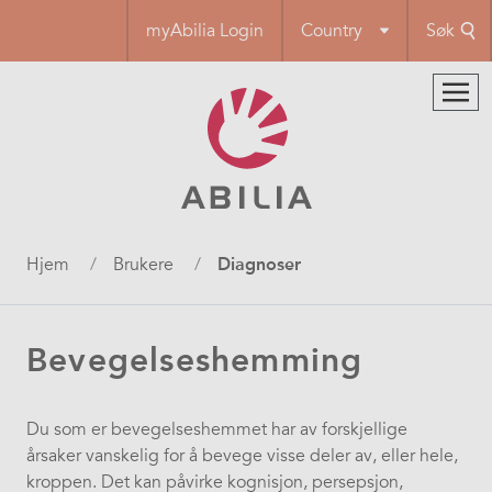
Hopp
myAbilia Login
Country
Søk
til
hovedinnhold
Navigasjonssti
Hjem
Brukere
Diagnoser
Bevegelseshemming
Du som er bevegelseshemmet har av forskjellige
årsaker vanskelig for å bevege visse deler av, eller hele,
kroppen. Det kan påvirke kognisjon, persepsjon,