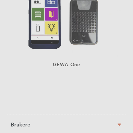
GEWA One
Sidebar
Brukere
navigation