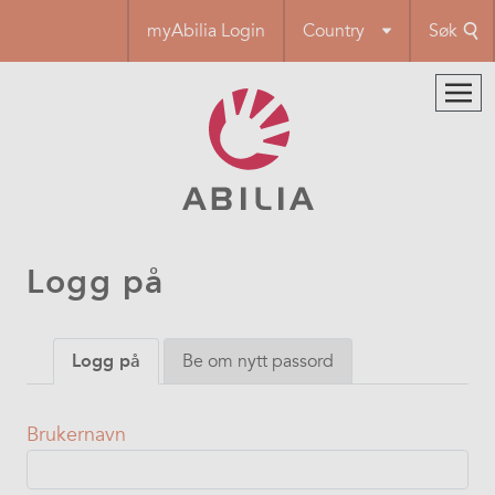
Hopp
myAbilia Login
Country
Søk
til
hovedinnhold
Logg på
Primary
Logg på
Be om nytt passord
tabs
Brukernavn