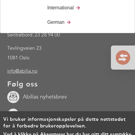
International
Kontakt
German
Sentralbord: 23 28 94 00
Tevlingveien 23
1081 Oslo
info@abilia.no
Følg oss
Abilias nyhetsbrev
Facebook
Vi bruker informasjonskapsler på dette nettstedet
for å forbedre brukeropplevelsen.
Youtube
Ved å klikke på Aksepterer har du har gitt ditt samtykke