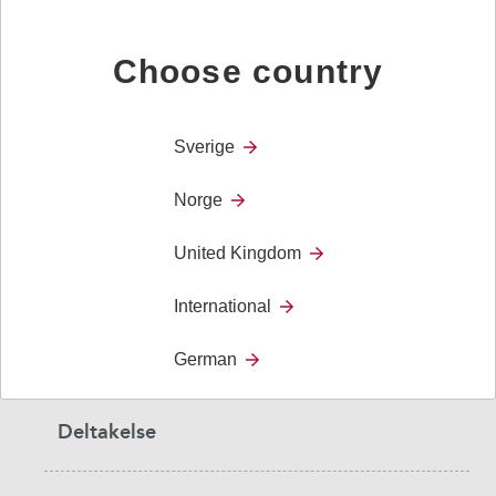
Choose country
Sidebar
Brukere
navigation
Sverige
Diagnoser
Norge
United Kingdom
Brukerhistorier
International
Forskning og Evidens
German
Deltakelse