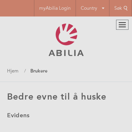
Hopp
myAbilia Login
Country
Søk
til
hovedinnhold
Navigasjonssti
Hjem
Brukere
Bedre evne til å huske
Evidens