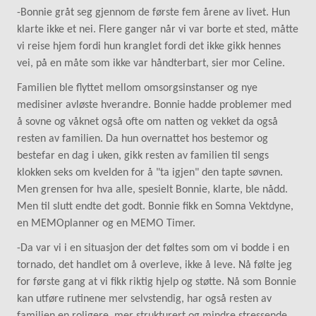
-Bonnie gråt seg gjennom de første fem årene av livet. Hun
klarte ikke et nei. Flere ganger når vi var borte et sted, måtte
vi reise hjem fordi hun kranglet fordi det ikke gikk hennes
vei, på en måte som ikke var håndterbart, sier mor Celine.
Familien ble flyttet mellom omsorgsinstanser og nye
medisiner avløste hverandre. Bonnie hadde problemer med
å sovne og våknet også ofte om natten og vekket da også
resten av familien. Da hun overnattet hos bestemor og
bestefar en dag i uken, gikk resten av familien til sengs
klokken seks om kvelden for å "ta igjen" den tapte søvnen.
Men grensen for hva alle, spesielt Bonnie, klarte, ble nådd.
Men til slutt endte det godt. Bonnie fikk en Somna Vektdyne,
en MEMOplanner og en MEMO Timer.
-Da var vi i en situasjon der det føltes som om vi bodde i en
tornado, det handlet om å overleve, ikke å leve. Nå følte jeg
for første gang at vi fikk riktig hjelp og støtte. Nå som Bonnie
kan utføre rutinene mer selvstendig, har også resten av
familien en roligere, mer strukturert og mindre stressende