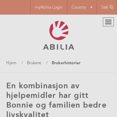
Hopp
myAbilia Login
Country
Søk
til
hovedinnhold
Navigasjonssti
Hjem
Brukere
Brukerhistorier
En kombinasjon av
hjelpemidler har gitt
Bonnie og familien bedre
livskvalitet