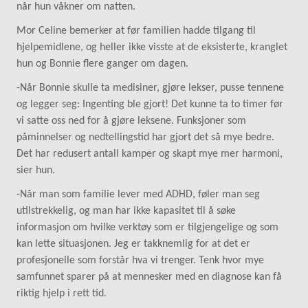
når hun våkner om natten.
Mor Celine bemerker at før familien hadde tilgang til
hjelpemidlene, og heller ikke visste at de eksisterte, kranglet
hun og Bonnie flere ganger om dagen.
-Når Bonnie skulle ta medisiner, gjøre lekser, pusse tennene
og legger seg: Ingenting ble gjort! Det kunne ta to timer før
vi satte oss ned for å gjøre leksene. Funksjoner som
påminnelser og nedtellingstid har gjort det så mye bedre.
Det har redusert antall kamper og skapt mye mer harmoni,
sier hun.
-Når man som familie lever med ADHD, føler man seg
utilstrekkelig, og man har ikke kapasitet til å søke
informasjon om hvilke verktøy som er tilgjengelige og som
kan lette situasjonen. Jeg er takknemlig for at det er
profesjonelle som forstår hva vi trenger. Tenk hvor mye
samfunnet sparer på at mennesker med en diagnose kan få
riktig hjelp i rett tid.