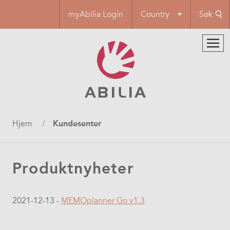
Hopp
myAbilia Login
Country
Søk
til
hovedinnhold
Navigasjonssti
Hjem
Kundesenter
Produktnyheter
2021-12-13 -
MEMOplanner Go v1.3