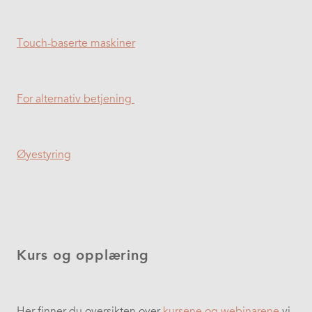
Touch-baserte maskiner
For alternativ betjening
Øyestyring
Kurs og opplæring
Her finner du oversikten over
kursene og webinarene
vi