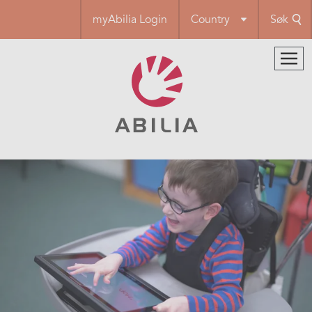
Hopp
myAbilia Login
Country
Søk
til
hovedinnhold