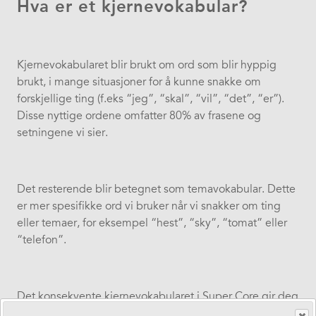
Hva er et kjernevokabular?
Kjernevokabularet blir brukt om ord som blir hyppig
brukt, i mange situasjoner for å kunne snakke om
forskjellige ting (f.eks “jeg”, “skal”, “vil”, “det”, “er”).
Disse nyttige ordene omfatter 80% av frasene og
setningene vi sier.
Det resterende blir betegnet som temavokabular. Dette
er mer spesifikke ord vi bruker når vi snakker om ting
eller temaer, for eksempel “hest”, “sky”, “tomat” eller
“telefon”.
Det konsekvente kjernevokabularet i Super Core gir deg
et kraftfullt verktøy for å kommunisere. Du har mulighet