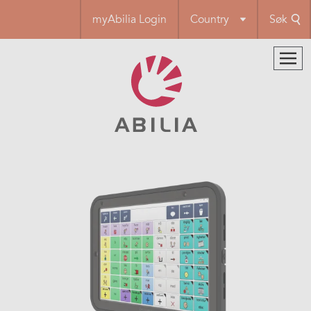
Hopp
myAbilia Login
Country
Søk
til
hovedinnhold