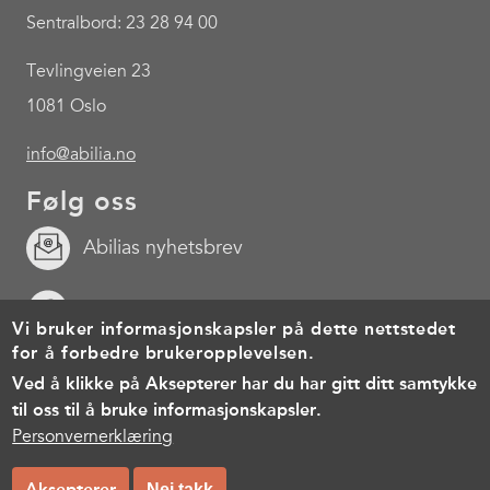
Sentralbord: 23 28 94 00
Tevlingveien 23
1081 Oslo
info@abilia.no
Følg oss
Abilias nyhetsbrev
Facebook
Vi bruker informasjonskapsler på dette nettstedet
for å forbedre brukeropplevelsen.
Youtube
Ved å klikke på Aksepterer har du har gitt ditt samtykke
til oss til å bruke informasjonskapsler.
Footer
Cookies
Personvernerklæring
Brukervilkår
Personvernerklæring
menu
© Copyright 2026, All rights reserved.
Aksepterer
Nei takk