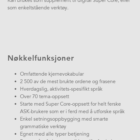
Kan brukes som supplement til digital Super Core, eller
som enkeltstående verktøy.
Nøkkelfunksjoner
Omfattende kjernevokabular
2 500 av de mest brukte ordene og frasene
Hverdagslig, aktivitets-spesifikt språk
Over 70 tema-oppsett
Starte med Super Core-oppsett for helt ferske
ASK-brukere som er i ferd med å utforske språk
Enkel setningsoppbygging med smarte
grammatiske verktøy
Egnet med alle typer betjening