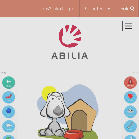
Hopp
myAbilia Login
Country
Søk
til
hovedinnhold