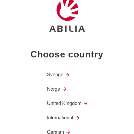
Valg
Choose country
Her oppfordres du tik å være kreativ med et utvalg
Sverige
aktiviteter. Du kan være motedesigner og gå på
catwalken, bake en morsom kake eller bygge en ny
Norge
sportsbil.
United Kingdom
International
German