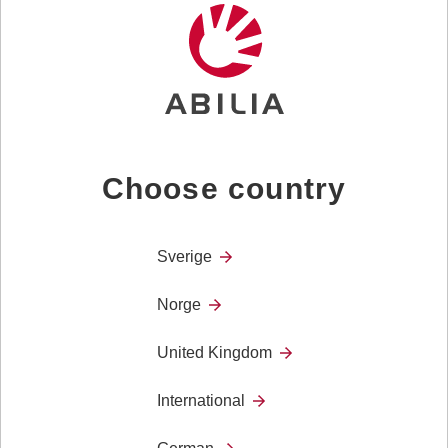
Lightwriter SL50
Lightwriter SL50 er utformet som en komplett tekst-til-
Choose country
tale-enhet for dem som har vansker med å
kommunisere via egen tale.
Sverige
Norge
United Kingdom
Product
Kognisjon – Tid og planleggning
Category
International