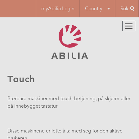
Hopp
myAbilia Login
Country
Søk
til
hovedinnhold
Touch
Bærbare maskiner med touch-betjening, på skjerm eller
på innebygget tastatur.
Disse maskinene er lette å ta med seg for den aktive
brukeren.