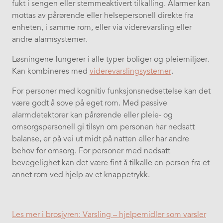
fukt i sengen eller stemmeaktivert tilkalling. Alarmer kan
mottas av pårørende eller helsepersonell direkte fra
enheten, i samme rom, eller via
viderevarsling
eller
andre alarmsystemer.
Løsningene fungerer i alle typer boliger og pleiemiljøer.
Kan kombineres med
viderevarslingsystemer
.
For personer med kognitiv funksjonsnedsettelse kan det
være godt å sove på eget rom. ​Med passive
alarmdetektorer kan pårørende eller pleie- og
omsorgspersonell gi tilsyn om personen har nedsatt
balanse, er på vei ut midt på natten eller har andre
behov for omsorg. ​For personer med nedsatt
bevegelighet kan det være fint å tilkalle en person fra et
annet rom ved hjelp av et knappetrykk.
Les mer i brosjyren: Varsling – hjelpemidler som varsler