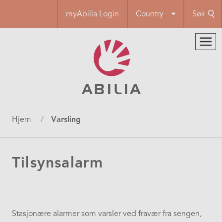
Hopp
myAbilia Login
Country
Søk
til
hovedinnhold
Navigasjonssti
Hjem
Varsling
Tilsynsalarm
Stasjonære alarmer som varsler ved fravær fra sengen,