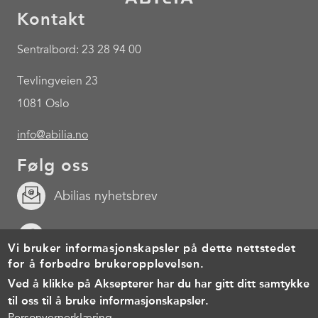
Kontakt
Sentralbord: 23 28 94 00
Tevlingveien 23
1081 Oslo
info@abilia.no
Følg oss
Abilias nyhetsbrev
Facebook
Vi bruker informasjonskapsler på dette nettstedet
for å forbedre brukeropplevelsen.
Youtube
Ved å klikke på Aksepterer har du har gitt ditt samtykke
til oss til å bruke informasjonskapsler.
Footer
Cookies
Personvernerklæring
Brukervilkår