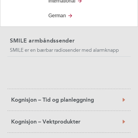
International
German
SMILE armbåndssender
SMILE er en bærbar radiosender med alarmknapp
Product
Kognisjon – Tid og planleggning
Category
Kognisjon – Vektprodukter