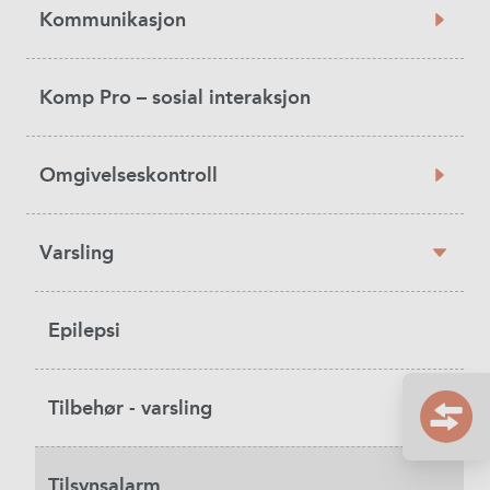
Kommunikasjon
Komp Pro – sosial interaksjon
Omgivelseskontroll
Varsling
Epilepsi
Tilbehør - varsling
Tilsynsalarm