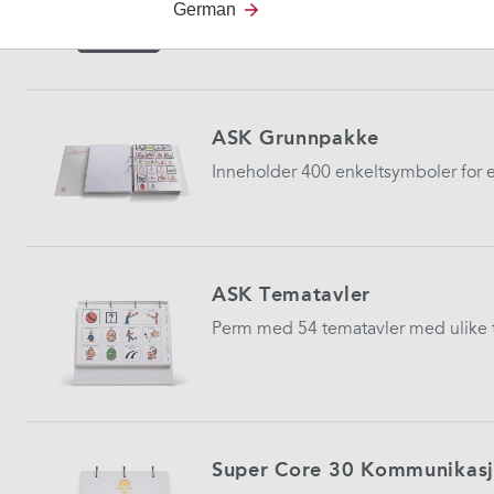
German
bærbar touch-maskin med Grid pro
ASK Grunnpakke
Inneholder 400 enkeltsymboler for
ASK Tematavler
Perm med 54 tematavler med ulike 
Super Core 30 Kommunikas