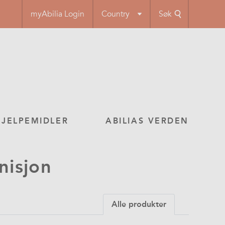
myAbilia Login
Country
Søk
HJELPEMIDLER
ABILIAS VERDEN
nisjon
Alle produkter