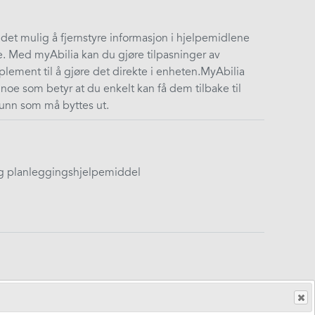
det mulig å fjernstyre informasjon i hjelpemidlene
Med myAbilia kan du gjøre tilpasninger av
ement til å gjøre det direkte i enheten.​ MyAbilia
noe som betyr at du enkelt kan få dem tilbake til
runn som må byttes ut.
g planleggingshjelpemiddel
y med ekstra lang batterilevetid