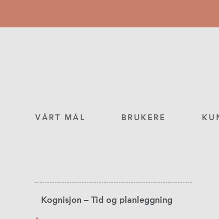
Hopp
til
hovedinnhold
Main
VÅRT MÅL
BRUKERE
KU
navigation
Product
Kognisjon – Tid og planleggning
Category