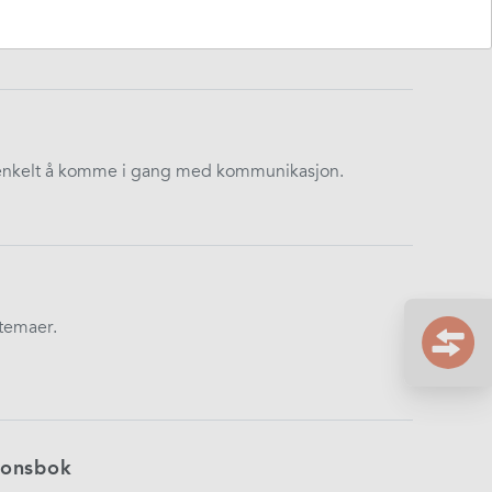
gramvare
 enkelt å komme i gang med kommunikasjon.
temaer.
jonsbok