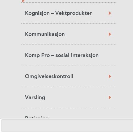
Kognisjon – Vektprodukter
Kommunikasjon
Komp Pro – sosial interaksjon
Omgivelseskontroll
Varsling
Betjening