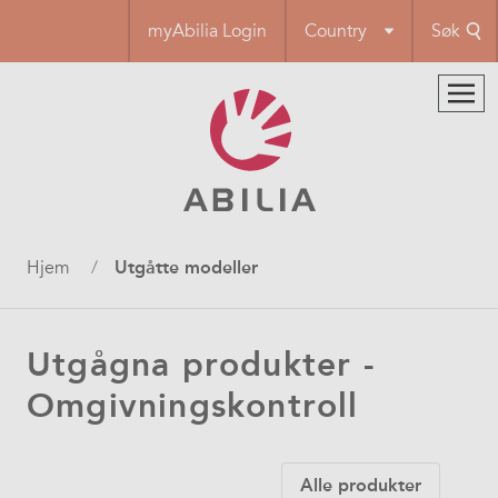
Hopp
myAbilia Login
Country
Søk
til
hovedinnhold
Navigasjonssti
Hjem
Utgåtte modeller
Utgågna produkter -
Omgivningskontroll
Alle produkter