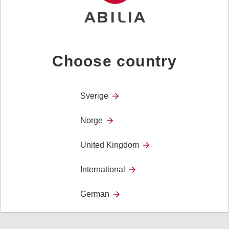
Øyestyrt kommunikasjon med ekstra lang
batterilevetid
Choose country
Sverige
Norge
United Kingdom
Grid Pad Go Slimline
International
bærbar touch-maskin med Grid programvare
German