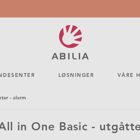
NDESENTER
LØSNINGER
VÅRE 
ter - alarm
All in One Basic - utgått