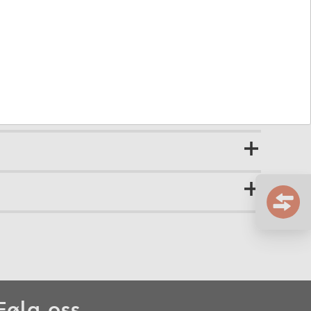
fri og kan viderevarsle fra alle typer kabelbaserte
v leverandør.
Følg oss