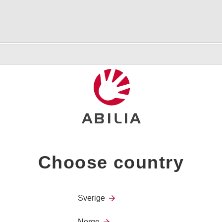
All in One Basic er en univer
All in One Basic er den enkle
viderevarsle fra kabelbaserte
Choose country
Typiske bruksområder er vide
Løsningen består av to hoved
Pager.
Sverige
Norge