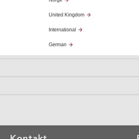
All in One Basic er potensial
sensorer/alarm uavhengig a
United Kingdom
International
German
Kontakt