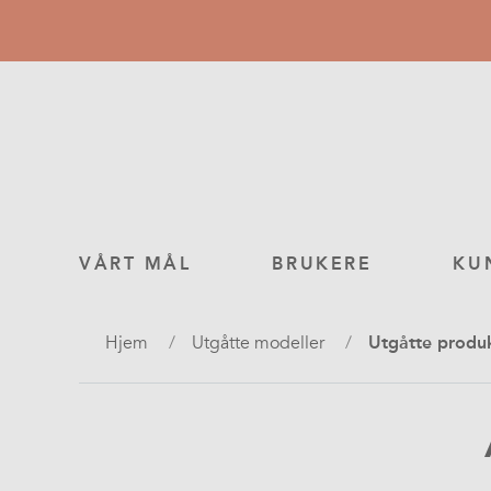
Hopp
til
hovedinnhold
Main
VÅRT MÅL
BRUKERE
KU
navigation
Navigasjonssti
Hjem
Utgåtte modeller
Utgåtte produk