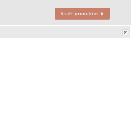
Skaff produktet
HMS.no.
212976
|
Art.nr.
330700
salløsning for viderevarsling.
ste varianten i All in One-serien. All in One Basic kan
 sensorer til en trådløs mottaker via radiosignaler.
revarsling fra epilepsialarmer til trådløs mottaker.
enheter; en transmitter og en mottaker, ofte kalt