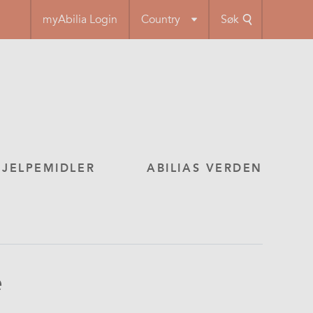
myAbilia Login
Country
Søk
HJELPEMIDLER
ABILIAS VERDEN
e