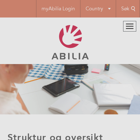
Hopp
myAbilia Login
Country
Søk
til
hovedinnhold
Struktur og oversikt