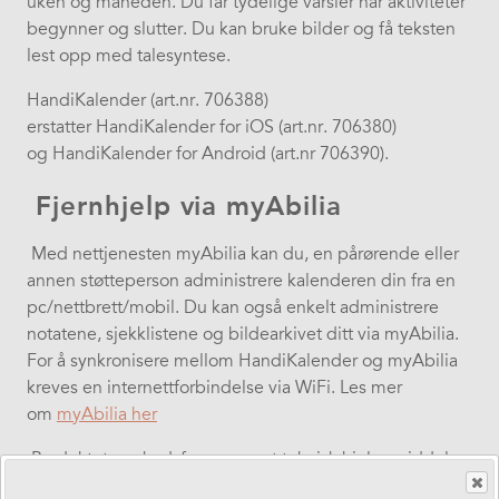
uken og måneden. Du får tydelige varsler når aktiviteter
begynner og slutter. Du kan bruke bilder og få teksten
lest opp med talesyntese. ​
​HandiKalender (art.nr. 706388)
erstatter HandiKalender for iOS (art.nr. 706380)
og HandiKalender for Android (art.nr 706390).​
​Fjernhjelp via myAbilia
​Med nettjenesten myAbilia kan du, en pårørende eller
annen støtteperson administrere kalenderen din fra en
pc/nettbrett/mobil. Du kan også enkelt administrere
notatene, sjekklistene og bildearkivet ditt via myAbilia.
For å synkronisere mellom HandiKalender og myAbilia
kreves en internettforbindelse via WiFi. Les mer
om
myAbilia her
Produktet markedsføres som et teknisk hjelpemiddel
klasse I for personer med funksjonshemminger