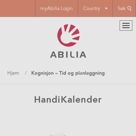
Hopp
myAbilia Login
Country
Søk
til
hovedinnhold
Navigasjonssti
Hjem
Kognisjon – Tid og planleggning
HandiKalender