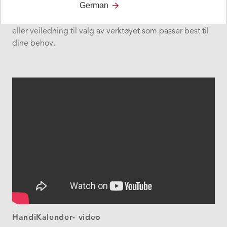
German
Ta kontakt med en av våre
hjelpemiddelkonsulenter
om
du har spørsmål om aktivering av lisensen, tips til bruk
eller veiledning til valg av verktøyet som passer best til
dine behov.
HandiKalender- video