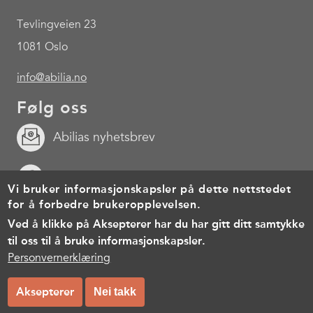
Tevlingveien 23
1081 Oslo
info@abilia.no
Følg oss
Abilias nyhetsbrev
Facebook
Vi bruker informasjonskapsler på dette nettstedet
for å forbedre brukeropplevelsen.
Youtube
Ved å klikke på Aksepterer har du har gitt ditt samtykke
til oss til å bruke informasjonskapsler.
Footer
Cookies
Personvernerklæring
Brukervilkår
Personvernerklæring
menu
© Copyright 2026, All rights reserved.
Aksepterer
Nei takk