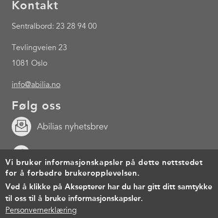
Kontakt
Sentralbord: 23 28 94 00
Tevlingveien 23
1081 Oslo
info@abilia.no
Følg oss
Abilias nyhetsbrev
Facebook
Vi bruker informasjonskapsler på dette nettstedet
for å forbedre brukeropplevelsen.
Youtube
Ved å klikke på Aksepterer har du har gitt ditt samtykke
til oss til å bruke informasjonskapsler.
Footer
Cookies
Personvernerklæring
Brukervilkår
Personvernerklæring