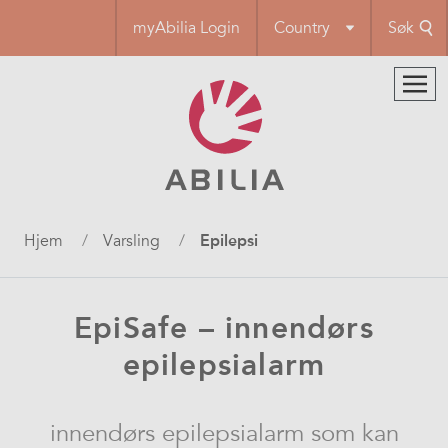
Hopp
myAbilia Login
Country
Søk
til
hovedinnhold
Navigasjonssti
Hjem
Varsling
Epilepsi
EpiSafe – innendørs
epilepsialarm
innendørs epilepsialarm som kan