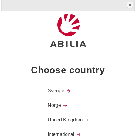
3. mai 2025 blir dette produktet erstattet med
EpiSafe
4G
.
EpiSafe er en innendørsalarm som registrerer og varsler
når en person har et tonisk-klonisk epileptisk anfall med
muskelkramper. Sensoren bæres rundt håndleddet og
kan brukes både i sengen og når personen er oppe. ​
Choose country
Produktet gir mulighet for å videresende alarmen til en t
trådløs mottaker eller telefon.​​ Alarmen kan varsle
pårørende eller personale som er i nærheten, for økt
Sverige
trygghet og mulighet for omsorg.
Norge
Dette er et medisinteknisk produkt, klasse I, og er CE-
United Kingdom
merket i henhold til europeisk forordning 2017/745 –
MDR.
International