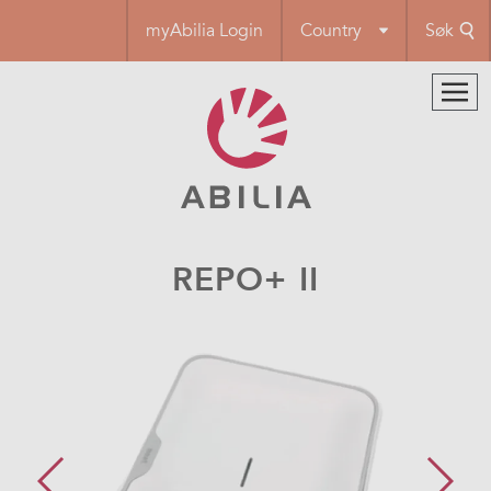
Hopp
myAbilia Login
Country
Søk
til
hovedinnhold
REPO+ II​