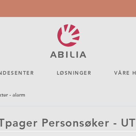
NDESENTER
LØSNINGER
VÅRE 
ter - alarm
Tpager Personsøker - U