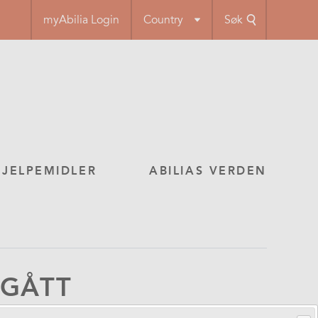
myAbilia Login
Country
Søk
HJELPEMIDLER
ABILIAS VERDEN
TGÅTT