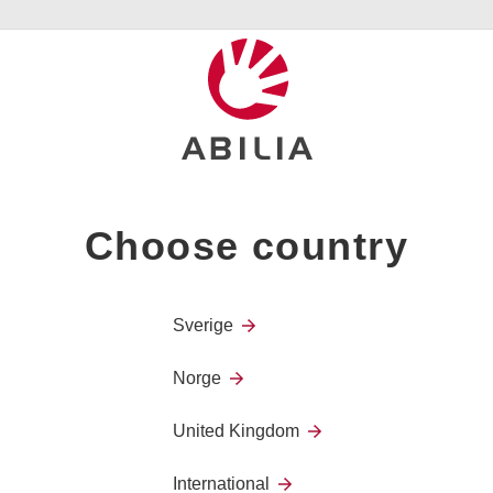
Alertpager består av en radi
alarm og sender et radiosign
hjelp av vibrasjon, lys og⁄elle
Choose country
Alertpager kan kobles til en
trygghetskall.
De fire LED–indikatorene (ly
Sverige
identifisere inntil 4 bruker
Rekkevidden kan økes ved h
Norge
mottaker.
United Kingdom
International