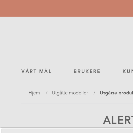
Hopp
til
hovedinnhold
Main
VÅRT MÅL
BRUKERE
KU
navigation
Navigasjonssti
Hjem
Utgåtte modeller
Utgåtte produk
ALER