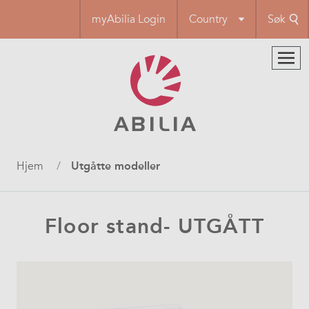
Hopp
myAbilia Login
Country
Søk
til
hovedinnhold
Navigasjonssti
Hjem
Utgåtte modeller
Floor stand- UTGÅTT