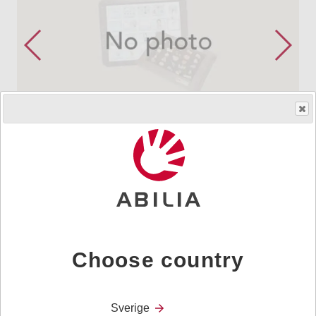
Skaff produktet
HMS.no.
241812
|
Art.nr.
0
Laget for plasering på bord. Lett og bærbar. Bare
tilgjengelig for enkle pivot hengsler.
Choose country
Fins også uten Quick release plate
Sverige