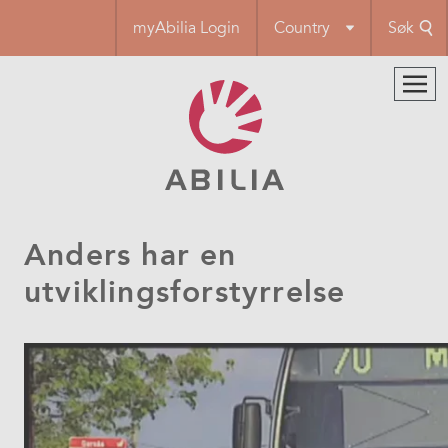
Hopp
myAbilia Login
Country
Søk
til
hovedinnhold
Anders har en
utviklingsforstyrrelse