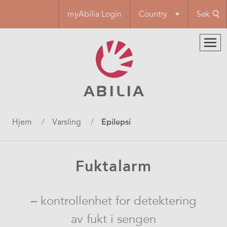
Hopp
myAbilia Login
Country
Søk
til
hovedinnhold
Navigasjonssti
Hjem
Varsling
Epilepsi
Fuktalarm
– kontrollenhet for detektering
av fukt i sengen