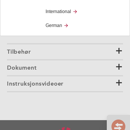
Ekstern viderevarsling:
4G Cloud Key
International
Alarmen kan varsle pårørende eller personale, noe som
German
bidrar til økt trygghet og mulighet for omsorg.
Tilbehør
Dokument
Instruksjonsvideoer