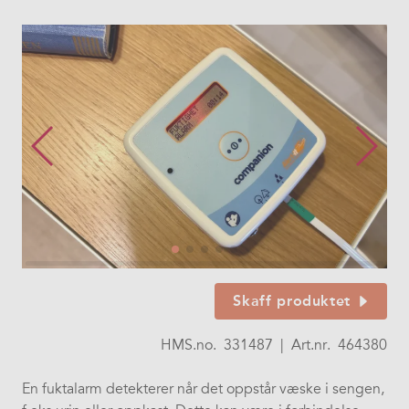
Skaff produktet
HMS.no.
331487
|
Art.nr.
464380
En fuktalarm detekterer når det oppstår væske i sengen,