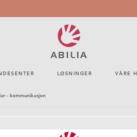
NDESENTER
LØSNINGER
VÅRE 
ler - kommunikasjon
ulderreim PODD – UTG