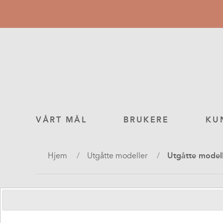
Hopp
til
hovedinnhold
Main
VÅRT MÅL
BRUKERE
KU
navigation
Navigasjonssti
Hjem
Utgåtte modeller
Utgåtte model
Sk