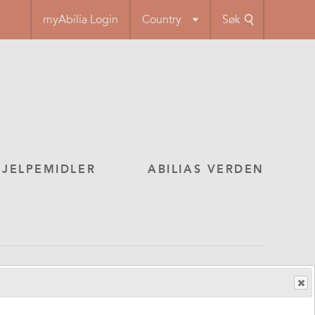
myAbilia Login
Country
Søk
HJELPEMIDLER
ABILIAS VERDEN
ÅTT