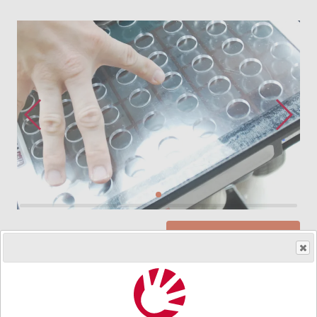
Skaff produktet
HMS.no.
001260
|
Art.nr.
001266
Gjennomsiktig plastoverlegg med hull. Fingerguiden