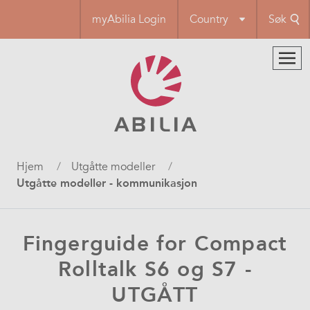
Hopp
myAbilia Login
Country
Søk
til
hovedinnhold
Navigasjonssti
Hjem
Utgåtte modeller
Utgåtte modeller - kommunikasjon
Fingerguide for Compact
Rolltalk S6 og S7 -
UTGÅTT