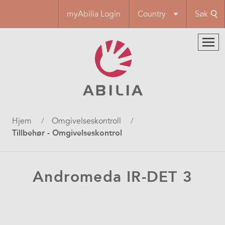
Hopp
myAbilia Login
Country
Søk
til
hovedinnhold
Navigasjonssti
Hjem
Omgivelseskontroll
Tillbehør - Omgivelseskontrol
Andromeda IR-DET 3