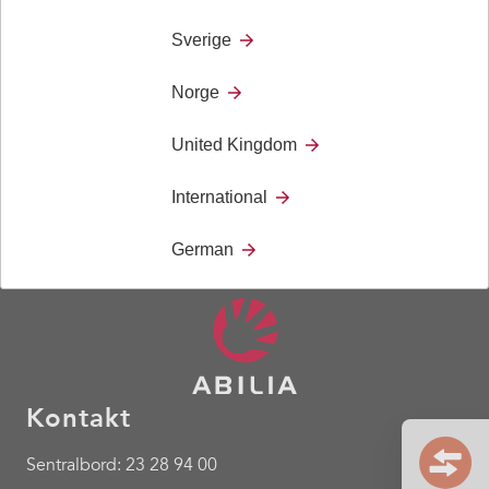
tilkoblingskabel.
OBS! Passer bare til Andromedamottakere.
Sverige
Norge
Dokument
United Kingdom
International
German
Kontakt
Sentralbord: 23 28 94 00