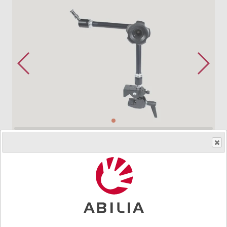
Skaff produktet
HMS.no.
161140
|
Art.nr.
621966
Ved å vri på rattet fikseres hele stativet i ønsket posisjon.
Total lengde 47 cm, rattet er plassert i 23 cm høyde og