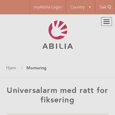
Hopp
myAbilia Login
Country
Søk
til
hovedinnhold
Navigasjonssti
Hjem
Montering
Universalarm med ratt for
fiksering