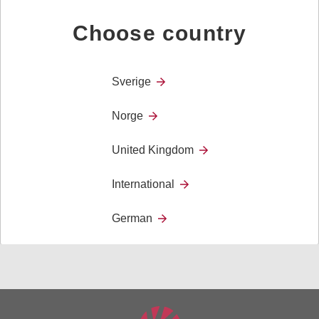
låser alle ledd. Bordfestet passer til 20–35 mm
bordplate eller 25–50 mm rør.
Choose country
Sverige
Monteringsplate 631954 "Quick Ready Mounting Plate"
for feste av betjeningskontakt er tilgjengelig som
Norge
tilbehør.
United Kingdom
International
Tilbehør
German