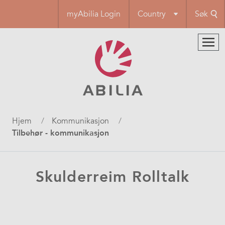
Hopp
myAbilia Login
Country
Søk
til
hovedinnhold
Navigasjonssti
Hjem
Kommunikasjon
Tilbehør - kommunikasjon
Skulderreim Rolltalk