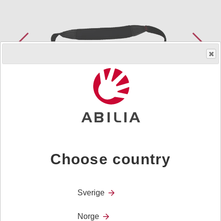
Skaff produktet
HMS.no.
240289
|
Art.nr.
462328
Choose country
Skulderreim for Rolltalk 12R og Rolltalk 8R. Kan brukes
på ASK, men då må monteringsplaten (462330) fjernes.
Sverige
Norge