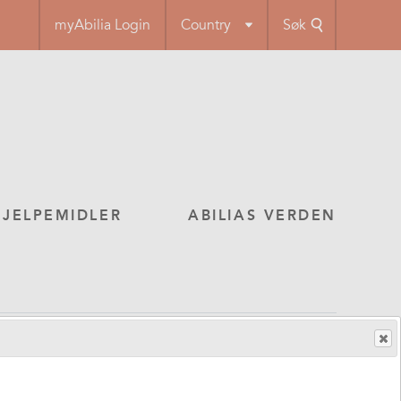
myAbilia Login
Country
Søk
HJELPEMIDLER
ABILIAS VERDEN
SL35