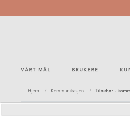
Hopp
til
hovedinnhold
Main
VÅRT MÅL
BRUKERE
KU
navigation
Navigasjonssti
Hjem
Kommunikasjon
Tilbehør - kom
Fin