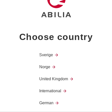
Choose country
En ekstra forhøyning for at
tastaturet.
Sverige
Norge
United Kingdom
International
German