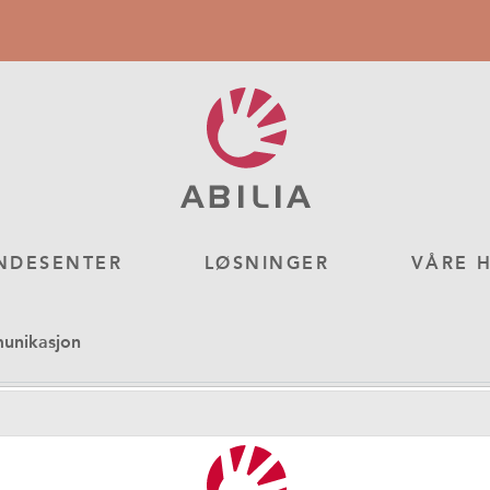
NDESENTER
LØSNINGER
VÅRE 
munikasjon
gerguide til LightWriter 