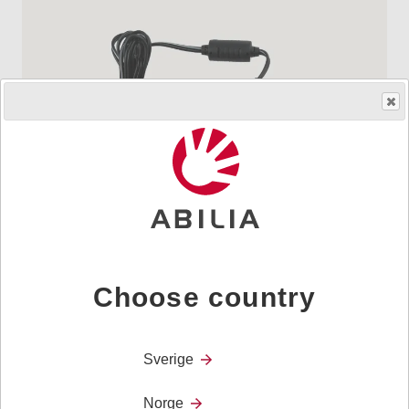
Skaff produktet
Choose country
Art.nr.
508800
Lader Lightwriter / Micro Voice
Sverige
Norge