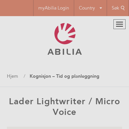
Hopp
myAbilia Login
Country
Søk
til
hovedinnhold
Navigasjonssti
Hjem
Kognisjon – Tid og planleggning
Lader Lightwriter / Micro
Voice