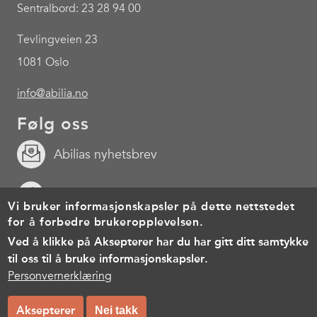
Sentralbord: 23 28 94 00
Tevlingveien 23
1081 Oslo
info@abilia.no
Følg oss
Abilias nyhetsbrev
Facebook
Vi bruker informasjonskapsler på dette nettstedet
for å forbedre brukeropplevelsen.
Youtube
Ved å klikke på Aksepterer har du har gitt ditt samtykke
til oss til å bruke informasjonskapsler.
Footer
Cookies
Personvernerklæring
Brukervilkår
Personvernerklæring
menu
© Copyright 2026, All rights reserved.
Aksepterer
Nei takk