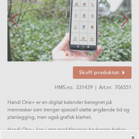
Skaff produktet
HMS.no.
331439
|
Art.nr.
706551
Handi One+ er en digital kalender beregnet på
mennesker som trenger spesiell støtte angående tid og
planlegging, men også grafisk klarhet.
Handi One+ kan i stor grad tilpasses brukerens behov
og evner. Du kan bruke dine egne bilder eller de som er