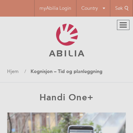
Hopp
myAbilia Login
Country
Søk
til
hovedinnhold
Navigasjonssti
Hjem
Kognisjon – Tid og planleggning
Handi One+