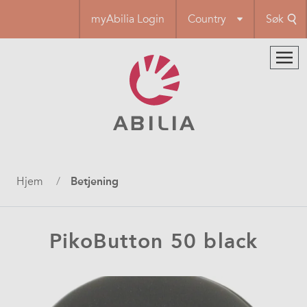
Hopp
myAbilia Login
Country
Søk
til
hovedinnhold
Navigasjonssti
Hjem
Betjening
PikoButton 50 black