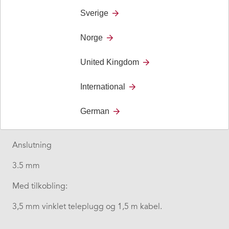
diameter 50 x 17 mm
Sverige
Vekt:
Norge
65 g
United Kingdom
Betjeningskraft
125 g
International
Kabellengde
German
1.5 m
Anslutning
3.5 mm
Med tilkobling:
3,5 mm vinklet teleplugg og 1,5 m kabel.