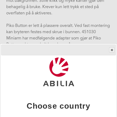
mot bakgrunnen. Stille klikk og myke kanter gjør den
behagelig å bruke. Krever kun lett trykk et sted på
overflaten på å aktiveres.
Piko Button er lett å plassere overalt. Ved fast montering
kan bryteren festes med skrue i bunnen. 451030
Miniarm har medfølgende adapter som gjør at Piko
Button raskt og enkelt kan skrus på.
Piko Button Water resistant tåler vann og kan brukes i
fuktige miljøer.
Teknisk informasjon
Choose country
Størrelse: