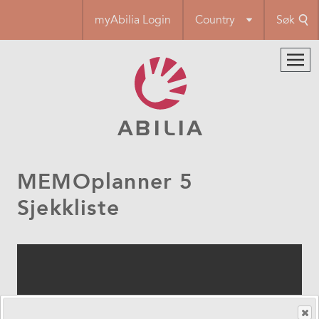
Hopp
myAbilia Login
Country
Søk
til
hovedinnhold
MEMOplanner 5
Sjekkliste