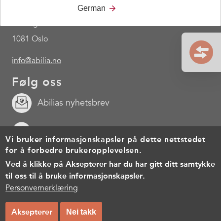
Sentralbord: 23 28 94 00
German
Tevlingveien 23
1081 Oslo
info@abilia.no
Følg oss
Abilias nyhetsbrev
Facebook
Vi bruker informasjonskapsler på dette nettstedet
for å forbedre brukeropplevelsen.
Youtube
Ved å klikke på Aksepterer har du har gitt ditt samtykke
til oss til å bruke informasjonskapsler.
Footer
Cookies
Personvernerklæring
Brukervilkår
Personvernerklæring
menu
© Copyright 2026, All rights reserved.
Aksepterer
Nei takk