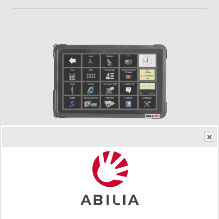
Rolltalk® Touch UTGÅTT
(Utgått)
Et enkelt og brukervennlig
kommunikasjonshjelpemiddel i størrelsen 11" som
brukes med touch.