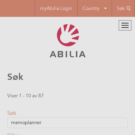
Hopp
myAbilia Login
Country
Søk
til
hovedinnhold
Søk
Viser 1 - 10 av 87
Søk