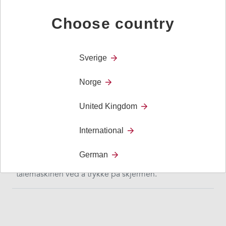
Choose country
Sverige
Norge
United Kingdom
International
Rolltalk Touch med Rolltalk Designer
Complete UTGÅTT
(Utgått)
German
Rolltalk Touch er beregnet for personer som kan styre
talemaskinen ved å trykke på skjermen.