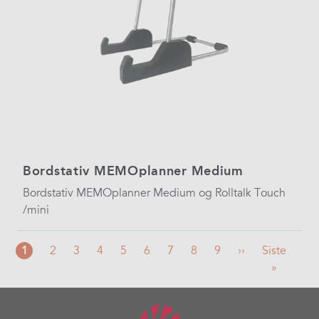
Bordstativ MEMOplanner Medium
Bordstativ MEMOplanner Medium og Rolltalk Touch
/mini
Nåværende
1
Side
2
Side
3
Side
4
Side
5
Side
6
Side
7
Side
8
Side
9
Neste
››
Siste
Siste
side
side
side
»