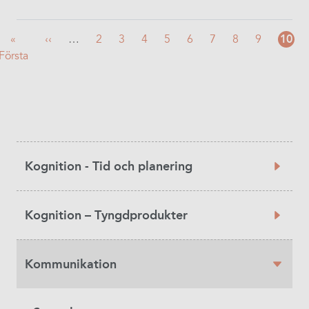
First
«
Föregående
‹‹
…
Sida
2
Sida
3
Sida
4
Sida
5
Sida
6
Sida
7
Sida
8
Sida
9
Nuva
10
Första
page
sida
sida
Product
Kognition - Tid och planering
Category
Kognition – Tyngdprodukter
Kommunikation