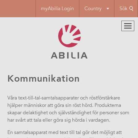
Hoppa
myAbilia Login
Country
Sök
till
huvudinnehåll
Kommunikation
Våra text-till-tal-samtalsapparater och röstförstärkare
hjälper människor att göra sin röst hörd. Produkterna
skapar delaktighet och självständighet för personer som
har svårt att tala eller göra sig hörda i vardagen.
En samtalsapparat med text till tal gör det möjligt att