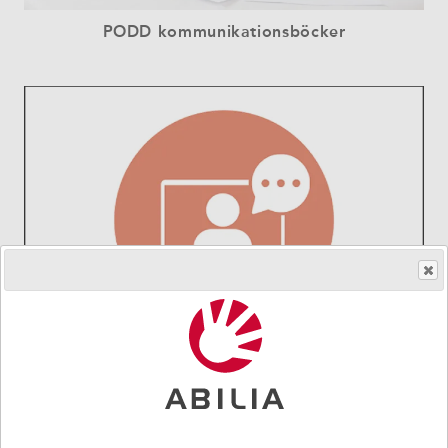
PODD kommunikationsböcker
Anmäl dig till våra kommande event och kurser