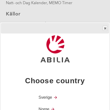
Natt- och Dag Kalender, MEMO Timer
Källor
Slutsatserna baseras på tre forskningsstudier med totalt
495 deltagare, studerande och vuxna med kognitiva
funktionsnedsättningar, äldre med demens samt
vårdare, experter och lärare.
Dahlberg 2010. Dahlbergs studie baseras på resultat
från tidigare studier inom området, kombinerat med
intervjuer som gjorts med ett tjugotal experter med lång
erfarenhet av att arbeta med personer med psykisk
funktionsnedsättning, såsom förskrivare, vårdare etc.
Choose country
Nilsson Lundmark 2013 och Alwin 2008.
Sverige
Norge