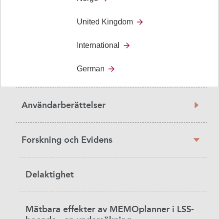
United Kingdom
Sidebar
Våra användare
navigation
International
German
Diagnoser
Användarberättelser
Forskning och Evidens
Delaktighet
Mätbara effekter av MEMOplanner i LSS-