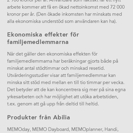
2 900 kronor per år. Användare som faktiskt får ett nytt
arbete kommer att få en ökad nettoinkomst med 72 000
kronor per år. (Den ökade inkomsten har minskats med
alla ekonomiska understöd som användaren kan ha).
Ekonomiska effekter för
familjemedlemmarna
När det gäller den ekonomiska effekten för
familjemedlemmarna har beräkningar gjorts både på
minskat antal stödtimmar och minskad resetid.
Utvärderingsstudier visar att familjemedlemmar kan
minska sitt stöd med mellan en till tio timmar per vecka.
Det betyder att de kan koncentrera sig mer på sina egna
yrkesarbeten och har möjlighet att utöka arbetstiden,
t.ex. genom att gå upp från deltid till heltid.
Produkter från Abilia
MEMOday, MEMO Dayboard, MEMOplanner, Handi,