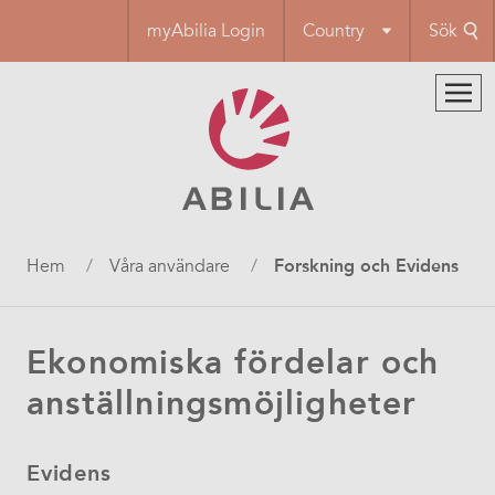
Hoppa
myAbilia Login
Country
Sök
till
huvudinnehåll
Länkstig
Hem
Våra användare
Forskning och Evidens
Ekonomiska fördelar och
anställningsmöjligheter
Evidens