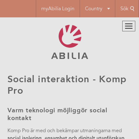
Hoppa
myAbilia Login
Country
Sök
till
huvudinnehåll
Social interaktion - Komp
Pro
Varm teknologi m
ö
jligg
ö
r social
kontakt
Komp Pro
är med och bekämpar utmaningarna med
social isolering, ensamhet och digitalt utanförskap
.