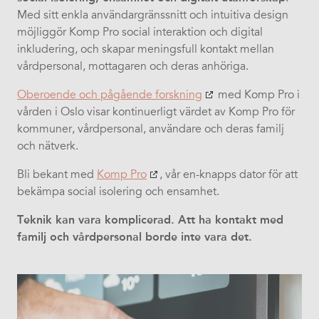
Med sitt enkla användargränssnitt och intuitiva design
mö
jligg
ör Komp Pro social interaktion och digital
inkludering, och skapar meningsfull kontakt mellan
v
å
rdpersonal, mottagaren och deras anhö
riga.
Oberoende och p
å
g
å
ende forskning
med Komp Pro i
v
å
rden i Oslo visar kontinuerligt värdet av Komp Pro för
kommuner, v
å
rdpersonal, användare och deras familj
och nätverk.
Bli bekant med
Komp Pro
, v
å
r en-knapps dator f
ör att
bekämpa social isolering och ensamhet.
Teknik kan vara komplicerad. Att ha kontakt med
familj och v
å
rdpersonal borde inte vara det.