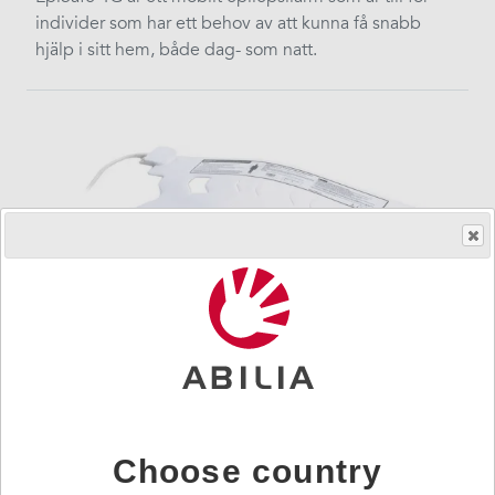
individer som har ett behov av att kunna få snabb
hjälp i sitt hem, både dag- som natt.
Emfit SafeBed - frånvarolarm
Emfit Safebed är ett sänglarm som registrerar och
larmar om en person lämnar sängen, eller inte
Choose country
återvänder till sängen inom en viss tid. ​