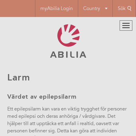
Hoppa
myAbilia Login
Country
Sök
till
huvudinnehåll
Larm
Värdet av epilepsilarm
Ett epilepsilarm kan vara en viktig trygghet för personer
med epilepsi och deras anhöriga / vårdgivare. Det
hjälper till att upptäcka ett anfall i realtid, oavsett var
personen befinner sig. Detta kan göra att individen