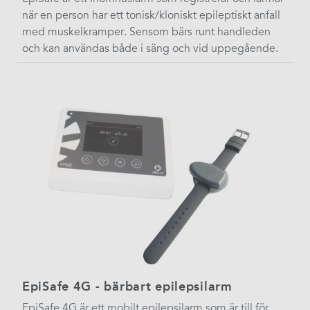
när en person har ett tonisk/kloniskt epileptiskt anfall
med muskelkramper. Sensorn bärs runt handleden
och kan användas både i säng och vid uppegående.
EpiSafe 4G - bärbart epilepsilarm
EpiSafe 4G är ett mobilt epilepsilarm som är till för