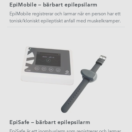
EpiMobile – bärbart epilepsilarm
EpiMobile registrerar och larmar när en person har ett
tonisk/kloniskt epileptiskt anfall med muskelkramper.​
EpiSafe – bärbart epilepsilarm
EpiSafe är ett inomhuslarm som registrerar och larmar