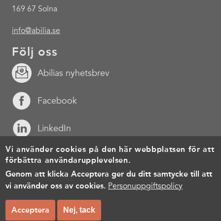
169 67 Solna
info@abilia.se
Följ oss
Abilias nyhetsbrev
Facebook
LinkedIn
Vi använder cookies på den här webbplatsen för att
YouTube
förbättra användarupplevelsen.
Genom att klicka Acceptera ger du ditt samtycke till att
Footer
Cookies
Personuppgiftspolicy
Användarvillkor
vi använder oss av cookies.
Personuppgiftspolicy
menu
© Copyright 2026, All rights reserved.
Acceptera
Nej, tack