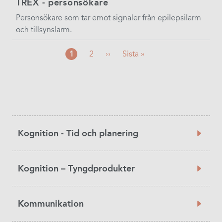
TREX - personsökare
Personsökare som tar emot​ signaler från epilepsilarm
och tillsynslarm.
Nuvarande
1
Sida
2
Nästa
››
Sista
Sista »
sida
sida
sidan
Product
Kognition - Tid och planering
Category
Kognition – Tyngdprodukter
Kommunikation