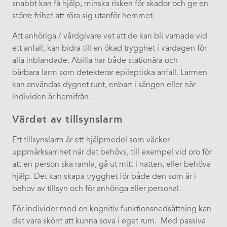
snabbt kan få hjälp, minska risken för skador och ge en
större frihet att röra sig utanför hemmet.
Att anhöriga / vårdgivare vet att de kan bli varnade vid
ett anfall, kan bidra till en ökad trygghet i vardagen för
alla inblandade. Abilia har både stationära och
bärbara larm som detekterar epileptiska anfall. Larmen
kan användas dygnet runt, enbart i sängen eller när
individen är hemifrån. ​
Värdet av tillsynslarm
Ett tillsynslarm är ett hjälpmedel som väcker
uppmärksamhet när det behövs, till exempel vid oro för
att en person ska ramla, gå ut mitt i natten, eller behöva
hjälp. Det kan skapa trygghet för både den som är i
behov av tillsyn och för anhöriga eller personal.
För individer med en kognitiv funktionsnedsättning kan
det vara skönt att kunna sova i eget rum. ​ Med passiva