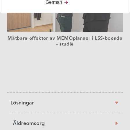
German
Mätbara effekter av MEMOplanner i LSS-boende
- studie
Sidebar
Lösningar
navigation
Äldreomsorg