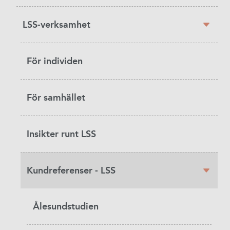
LSS-verksamhet
För individen
För samhället
Insikter runt LSS
Kundreferenser - LSS
Ålesundstudien