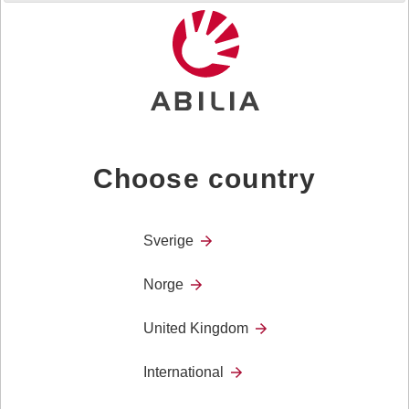
Choose country
Goda råd till dem som funderar på att investera i
välfärdsteknik
Sverige
Norge
United Kingdom
International