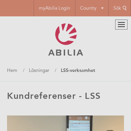
Hoppa
myAbilia Login
Country
Sök
till
huvudinnehåll
Länkstig
Hem
Lösningar
LSS-verksamhet
Kundreferenser - LSS