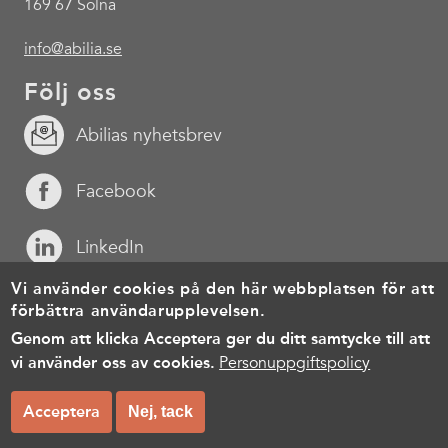
169 67 Solna
info@abilia.se
Följ oss
Abilias nyhetsbrev
Facebook
LinkedIn
Vi använder cookies på den här webbplatsen för att
YouTube
förbättra användarupplevelsen.
Genom att klicka Acceptera ger du ditt samtycke till att
Footer
Cookies
Personuppgiftspolicy
Användarvillkor
vi använder oss av cookies.
Personuppgiftspolicy
menu
© Copyright 2026, All rights reserved.
Acceptera
Nej, tack