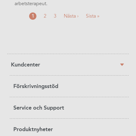
arbetsterapeut.
Nuvarande
1
Sida
2
Sida
3
Nästa
Nästa ›
Sista
Sista »
sida
sida
sidan
Sidebar
Kundcenter
navigation
Förskrivningsstöd
Service och Support
Produktnyheter