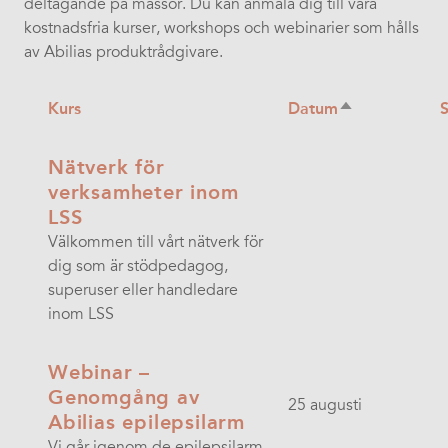
deltagande på mässor. Du kan anmäla dig till våra
kostnadsfria kurser, workshops och webinarier som hålls
av Abilias produktrådgivare.
Kurs
Datum
Sortera
fallande
Nätverk för
verksamheter inom
LSS
Välkommen till vårt nätverk för
dig som är stödpedagog,
superuser eller handledare
inom LSS
Webinar –
Genomgång av
25 augusti
Abilias epilepsilarm
Vi går igenom de epilepsilarm