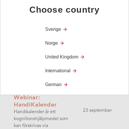
Webinar Komp Pro
Choose country
Komp Pro
är med och
4 september
bekämpar utmaningarna
med
social isolering,
Sverige
ensamhet och
Norge
Webinar Handi Go
United Kingdom
Välkommen på
16 september
ett webinar om Handi Go, ett
International
av Abilias senast utecklade
hjälpmedel.
German
Webinar:
HandiKalender
23 september
Handikalender är ett
kognitionshjälpmedel som
kan förskrivas via