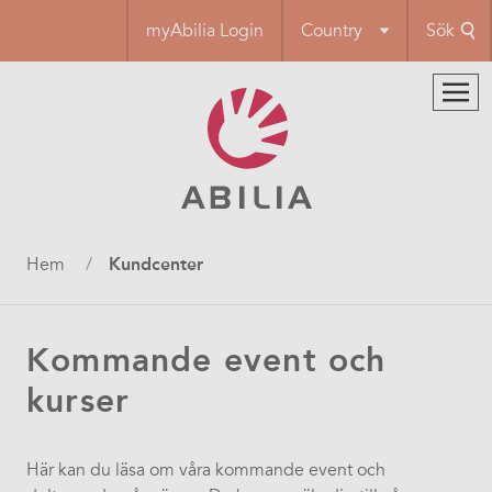
Hoppa
myAbilia Login
Country
Sök
till
huvudinnehåll
Länkstig
Hem
Kundcenter
Kommande event och
kurser
Här kan du läsa om våra kommande event och