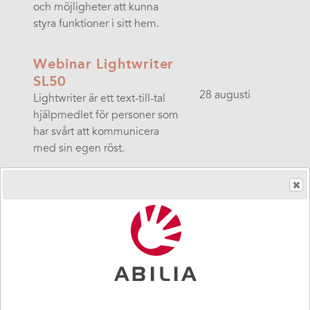
och möjligheter att kunna
styra funktioner i sitt hem.
Webinar Lightwriter
SL50
28 augusti
Lightwriter är ett text-till-tal
hjälpmedlet för personer som
har svårt att kommunicera
med sin egen röst.
Webinar:
MEMOplanner
MEMOplanner är ett
2 september
kognitionshjälpmedel som
kan förskrivas via
arbetsterapeut. Det är en
digital planering