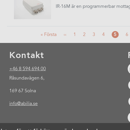
IR-16M är en programmerbar mottag
First
« Första
Föregående
‹‹
Sida
1
Sida
2
Sida
3
Sida
4
Nuvara
5
S
6
page
sida
sida
Kontakt
+46 8 594 694 00
Råsundavägen 6,
169 67 Solna
info@abilia.se