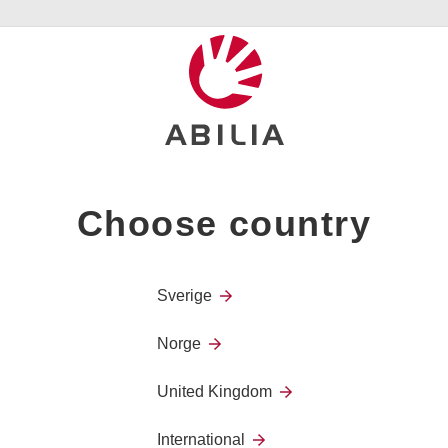
Control Prog är en fjärrkontroll som g
funktioner i sin omgivning.
Andromeda Socket
Andromeda Socket ger dig möjlighet 
Choose country
GEWA Andromeda BED
GEWA Andromeda BED är en IR-motta
Sverige
utformad för att du dagligen ska kun
Norge
United Kingdom
Andromeda IR-REC 2
International