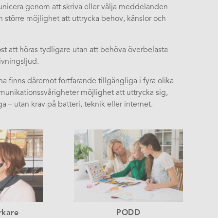
municera genom att skriva eller välja meddelanden
större möjlighet att uttrycka behov, känslor och
st att höras tydligare utan att behöva överbelasta
ivningsljud.
finns däremot fortfarande tillgängliga i fyra olika
ikationssvårigheter möjlighet att uttrycka sig,
a – utan krav på batteri, teknik eller internet.
rkare
PODD