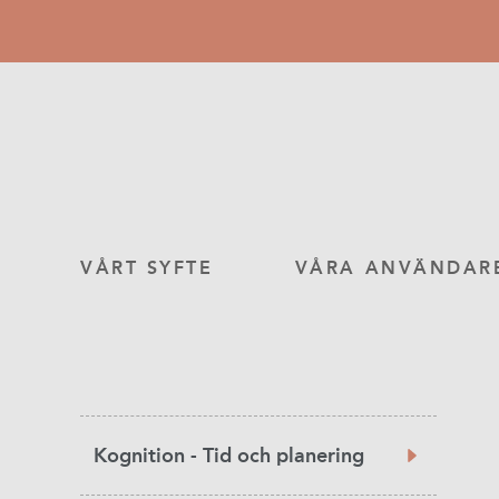
Hoppa
till
huvudinnehåll
Main
VÅRT SYFTE
VÅRA ANVÄNDAR
navigation
Product
Kognition - Tid och planering
Category