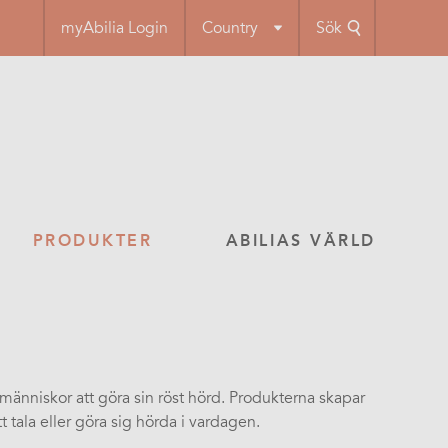
myAbilia Login
Country
Sök
PRODUKTER
ABILIAS VÄRLD
r människor att göra sin röst hörd. Produkterna skapar
t tala eller göra sig hörda i vardagen.