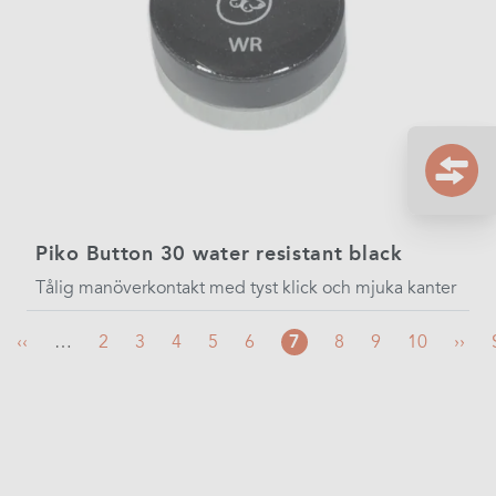
Piko Button 30 water resistant black
Tålig manöverkontakt med tyst klick och mjuka kanter
Föregående
‹‹
…
Sida
2
Sida
3
Sida
4
Sida
5
Sida
6
Nuvarande
7
Sida
8
Sida
9
Sida
10
Näst
››
e
sida
sida
sida