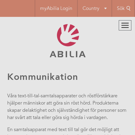
Hoppa
myAbilia Login
Country
Sök
till
huvudinnehåll
Kommunikation
Våra text-till-tal-samtalsapparater och röstförstärkare
hjälper människor att göra sin röst hörd. Produkterna
skapar delaktighet och självständighet för personer som
har svårt att tala eller göra sig hörda i vardagen.
En samtalsapparat med text till tal gör det möjligt att