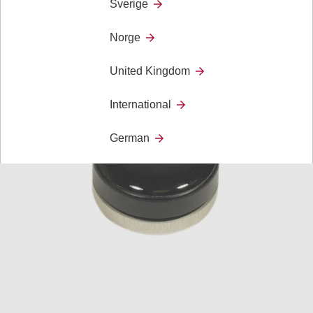
Sverige
Tålig manöverkontakt med tyst klick och mjuka kanter
Norge
United Kingdom
International
German