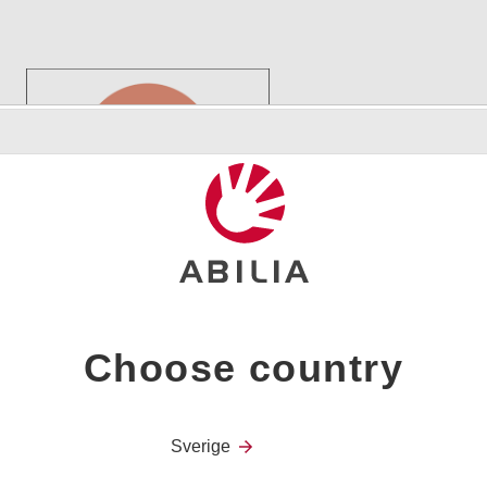
Anmäl dig till våra
kommande event och
kurser
Choose country
Sverige
Lightwriter SL50