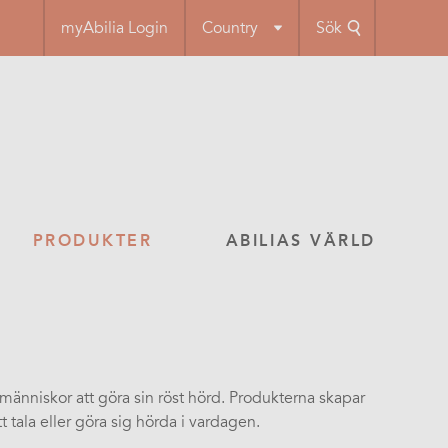
myAbilia Login
Country
Sök
PRODUKTER
ABILIAS VÄRLD
r människor att göra sin röst hörd. Produkterna skapar
t tala eller göra sig hörda i vardagen.