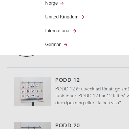
Lightwriter SL50 är en text-till-tal-
Norge
med din egen röst.
United Kingdom
International
Micro Voice
German
Micro Voice är en röstförstärkare som
batteritid.
PODD 12
PODD 12 är utvecklad för att ge små
funktioner. PODD 12 har 12 fält på 
direktpekning eller ”ta och visa”.
PODD 20