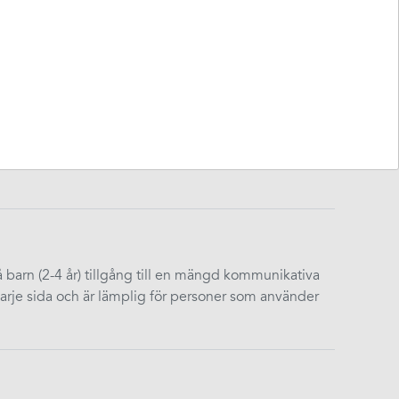
enhet för dig som har svårt att kommunicera effektivt
 är enkel att använda, har bra ljudkvalitet och lång
 barn (2-4 år) tillgång till en mängd kommunikativa
varje sida och är lämplig för personer som använder