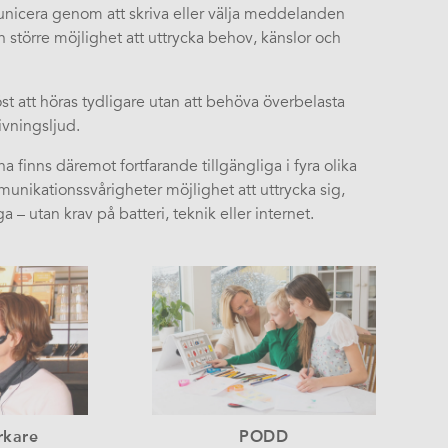
municera genom att skriva eller välja meddelanden
större möjlighet att uttrycka behov, känslor och
st att höras tydligare utan att behöva överbelasta
ivningsljud.
finns däremot fortfarande tillgängliga i fyra olika
ikationssvårigheter möjlighet att uttrycka sig,
a – utan krav på batteri, teknik eller internet.
rkare
PODD