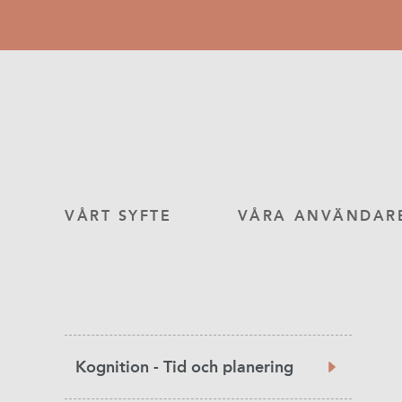
Hoppa
till
huvudinnehåll
Main
VÅRT SYFTE
VÅRA ANVÄNDAR
navigation
Product
Kognition - Tid och planering
Category