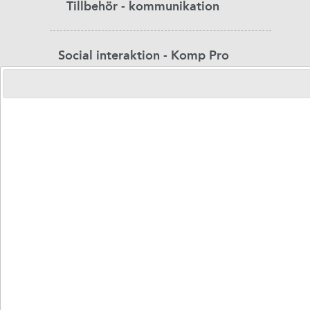
Tillbehör - kommunikation
Social interaktion - Komp Pro
Omgivningskontroll
Larm
Styrsätt
Montering