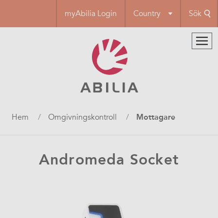
Hoppa
myAbilia Login
Country
Sök
till
huvudinnehåll
Länkstig
Hem
Omgivningskontroll
Mottagare
Andromeda Socket