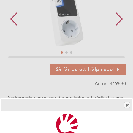
Så får du ett hjälpmedel
Art.nr.
419880
Andromeda Socket ger dig möjlighet att trådlöst kunna
tända/släcka lampor och sätta på/av olika apparater.
Den kan lätt flyttas mellan olika vägguttag och kan styras
på tre olika sätt; med en IR-sändare, en Radiosändare
eller en ansluten manöverkontakt.