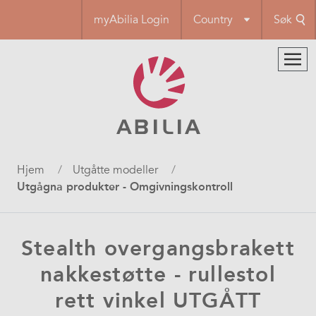
Hopp
myAbilia Login
Country
Søk
til
hovedinnhold
Navigasjonssti
Hjem
Utgåtte modeller
Utgågna produkter - Omgivningskontroll
Stealth overgangsbrakett
nakkestøtte - rullestol
rett vinkel UTGÅTT