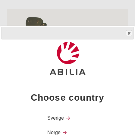
Choose country
Skaff produktet
HMS.no.
222109
|
Art.nr.
000826
Sverige
Norge