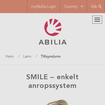
Hoppa
myAbilia Login
Country
Sök
till
huvudinnehåll
Länkstig
Hem
Larm
Tillsynslarm
SMILE – enkelt
anropssystem