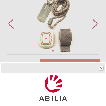
Så får du ett hjälpmedel
Art.nr.
464290
SMILE är en bärbar radiosändare med larmknapp.​
Produkten används när en individ vill påkalla
uppmärksamhet hos anhörig eller vårdgivare i annat