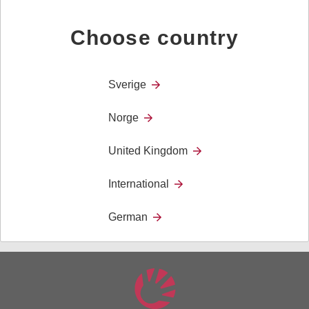
rum.​
Larmet används tillsammans med TREX personsökare för
Choose country
att uppmärksamma anhöriga eller personal som kan ge
omvårdnad.
Sverige
Norge
Tillbehör
United Kingdom
Dokument
International
German