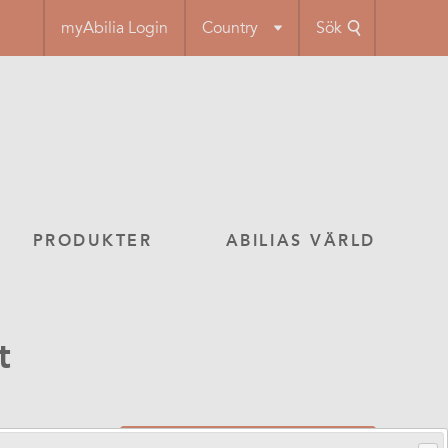
myAbilia Login
Country
Sök
PRODUKTER
ABILIAS VÄRLD
t
Så får du ett hjälpmedel