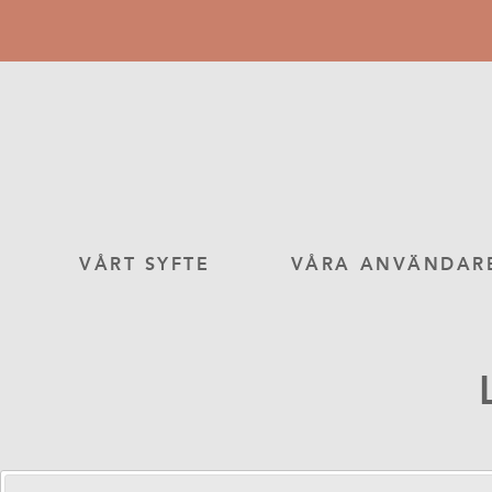
Hoppa
till
huvudinnehåll
Main
VÅRT SYFTE
VÅRA ANVÄNDAR
navigation