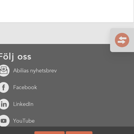
Följ oss
Abilias nyhetsbrev
Facebook
LinkedIn
YouTube