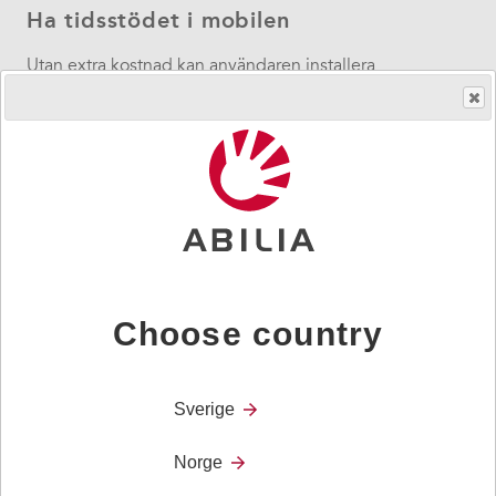
Ha tidsstödet i mobilen
Utan extra kostnad kan användaren installera
MEMOplanner Go på sin egen
smartphone eller surfplatta. På så sätt får användaren
stöd även utanför hemmet.
Ladda ner appen här:
Forskning och evidens
Choose country
Studier stödjer användande av MEMOplanner:
förbättrar tidsupplevelse, tidsorientering och
Sverige
tidsplanering
Norge
ger användaren kontroll över aktiviteter