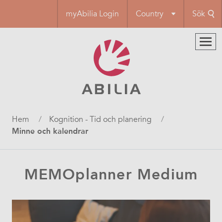
Hoppa
myAbilia Login
Country
Sök
till
huvudinnehåll
Länkstig
Hem
Kognition - Tid och planering
Minne och kalendrar
MEMOplanner Medium