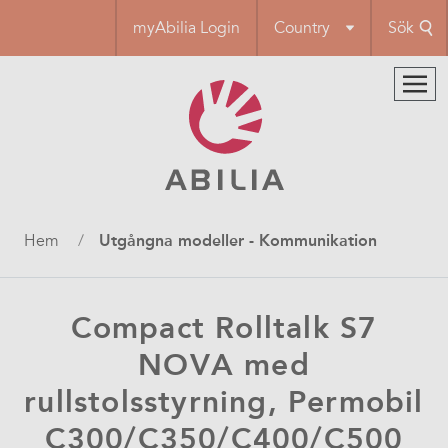
Hoppa
myAbilia Login
Country
Sök
till
huvudinnehåll
Länkstig
Hem
Utgångna modeller - Kommunikation
Compact Rolltalk S7
NOVA med
rullstolsstyrning, Permobil
C300/C350/C400/C500