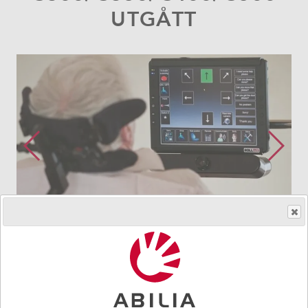
UTGÅTT
Så får du ett hjälpmedel
Art.nr.
461272