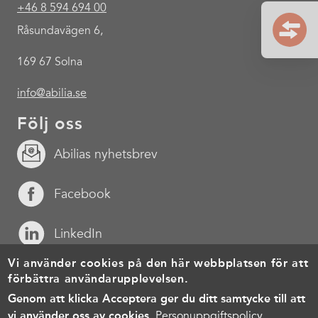
+46 8 594 694 00
Råsundavägen 6,
169 67 Solna
info@abilia.se
Följ oss
Abilias nyhetsbrev
Facebook
LinkedIn
Vi använder cookies på den här webbplatsen för att
YouTube
förbättra användarupplevelsen.
Genom att klicka Acceptera ger du ditt samtycke till att
Footer
Cookies
Personuppgiftspolicy
Användarvillkor
vi använder oss av cookies.
Personuppgiftspolicy