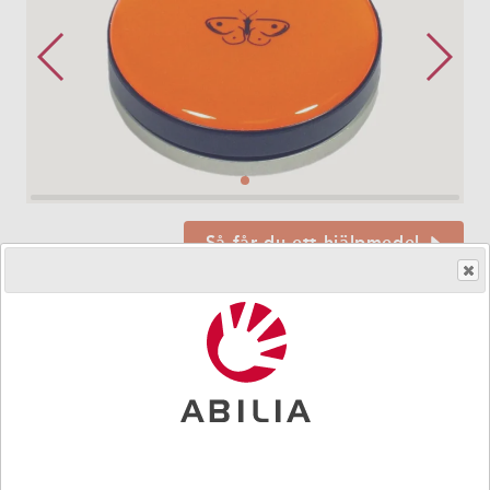
Så får du ett hjälpmedel
HMS.no.
240918
|
Art.nr.
451504
PikoButton är den rejäla manöverkontakten med en
snygg design. Den är mycket robust, tålig och lätt att
använda för tex kommunikation, omgivningskontroll och
larm
PikoButton är mycket lättryckt, endast 75 respektive 125