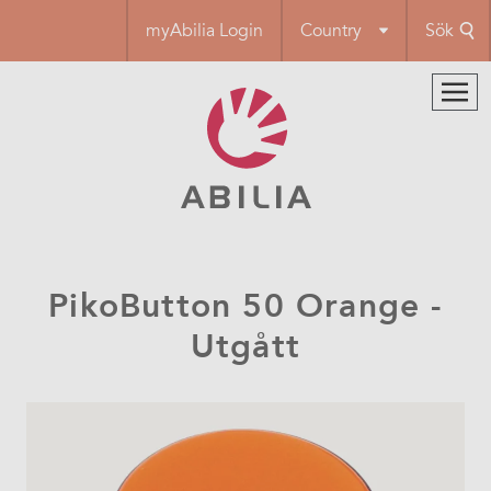
Hoppa
myAbilia Login
Country
Sök
till
huvudinnehåll
PikoButton 50 Orange -
Utgått