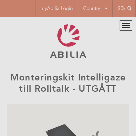
Hoppa
myAbilia Login
Country
Sök
till
huvudinnehåll
Monteringskit Intelligaze
till Rolltalk - UTGÅTT